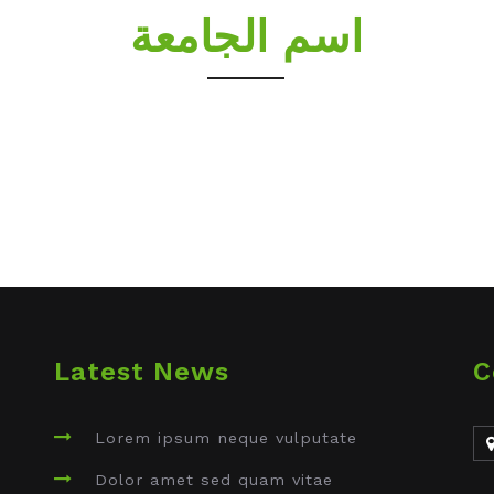
اسم الجامعة
Latest News
C
Lorem ipsum neque vulputate
t
Dolor amet sed quam vitae